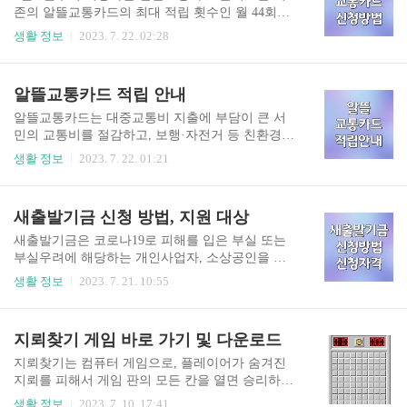
우 멤버십은 쿠팡에서 물건을 구입하는 경우 무료
존의 알뜰교통카드의 최대 적립 횟수인 월 44회보
로켓배송, 무료 반품, 특가 상품의 혜택을 볼 수 있
다 16회가 늘어난 월 60회로 상향조정되어 이용자
생활 정보
2023. 7. 22. 02:28
는 것인데, 쿠팡 로켓와우 회원이면서 아직 쿠팡플
의 혜택이 늘어났습니다. 평소에 대중교통을 이용
레이를 이용하지 않고 있다면 손해입니다. 그리고,
하는 이용자 중에서 아직도 알뜰교통카드를 사용
지금 쿠팡플레이에서 보고 싶은 콘텐츠가 있다면 3
하고 있지 않다면 이번에 알뜰교통카드를 신청해
알뜰교통카드 적립 안내
0일 무료 체험을 등록해서 이용하고 30일이 지나기
서 이용하시는 것을 추천합니다. 평소 그대로 대중
전에 해지하면 되기 때..
교통만 이용해도 마일리지가 적립됩니다. 알뜰교
알뜰교통카드는 대중교통비 지출에 부담이 큰 서
통카드 신청 방법 알뜰교통카드를 이용하고 마일
민의 교통비를 절감하고, 보행·자전거 등 친환경
리지를 적립하기 위해서는 먼저 카드사에서 알뜰
교통수단을 동시에 활성화하기 위한 마일리지 제
생활 정보
2023. 7. 22. 01:21
교통카드를 발급받아야 합니다. 1. 원하는 카드를
도입니다. 알뜰교통카드 사용안내를 보시면 자세
선택해서 알뜰교통카드를 발급합니다. 아래 링크
히 설명되어 있으며 아래 링크를 누르면 바로 이동
를 누르면 발급 페이지로 바로 이동합니다. 알뜰교
합니다. 어플을 통한 적립내역 확인방법도 나와 있
새출발기금 신청 방법, 지원 대상
통카드 발급하기 2. 휴대폰에 알뜰교통카드 어플을
으니 확인해 보시기 바랍니다. 알뜰교통카드 사용
설치합니다. 회원가입은 컴퓨터에서도 가능하지
안내 알뜰교통카드 적립 방법 알뜰교통카드를 사
새출발기금은 코로나19로 피해를 입은 부실 또는
만, 알뜰교통..
용하여 대중교통 이용 시 출발지에서 승차점까지
부실우려에 해당하는 개인사업자, 소상공인을 대
이동거리, 하차점에서 도착지의 이동거리의 합으
상으로 채무상환부담을 덜어주는 채무조정 프로그
생활 정보
2023. 7. 21. 10:55
로 마일리지를 적립할 수 있습니다. 마일리지 적립
램입니다. 코로나 대응, 영업제한 등 정부 방역조치
을 위해 이동거리를 확인하는 방법 3가지 마일리지
협조과정에서 불가항력적 피해를 입어 대출상환에
적립을 위해서 이동거리를 확인은 다운로드한 알
어려움을 겪는 자영업자·소상공인들의 상환부담
지뢰찾기 게임 바로 가기 및 다운로드
뜰교통카드 어플을 이용해서 확인합니다. 1. 출발/
완화를 위한 기금이며, 원금 감소 또는 이자를 낮추
도착 버튼을 누른 지점의 좌표와 정류장의 거리를
는 방식으로 운영되고 있습니다. 새출발기금 신청
지뢰찾기는 컴퓨터 게임으로, 플레이어가 숨겨진
계산합니다..
방법 새출발기금은 온라인으로 신청하거나 상담창
지뢰를 피해서 게임 판의 모든 칸을 열면 승리하는
구에 직접 방문하여 신청할 수 있습니다. 온라인으
게임입니다. 지뢰찾기 게임은 온라인에서 바로 즐
생활 정보
2023. 7. 10. 17:41