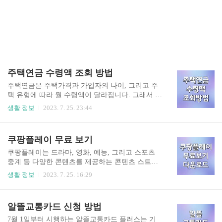
주택연금 수령액 조회 방법
주택연금은 주택가격과 가입자의 나이, 그리고 주
택 유형에 따라 월 수령액이 달라집니다. 그래서 단
순한 계산식으로 구하기 어렵기 때문에 주택연금
생활 정보
2023. 7. 25. 23:44
예상수령액을 조회해서 알아볼 수 있습니다. 주택
연금에 조금이라도 관심이 있다면, 주택연금 예상
수령액을 조회해 보고 이후 필요에 따라 신청 여부
쿠팡플레이 무료 보기
를 결정하면 되겠습니다. 주택 공시가격 보러 가기
주택연금 수령액을 계산해 보려면 주택 공시가격
쿠팡플레이는 드라마, 영화, 예능, 그리고 스포츠
을 알아야 하므로, 주택연금 수령액을 조회하기 전
중계 등 다양한 콘텐츠를 제공하는 콘텐츠 스트리
에 먼저 주택 공시가격을 알아보겠습니다. 내 주택
밍 서비스입니다. 쿠팡 로켓와우 멤버십 회원에게
생활 정보
2023. 7. 25. 16:29
공시가격 보러 가기 주택 공시가격은 아파트는 한
무료 제공하고 있으며, 30일 무료 체험을 등록해서
국부동산원 시세와 KB 국민은행의 시세를 차례로
무료로 이용할 수 있습니다. 쿠팡플레이 무료 보기
적용하고, 인터넷 거래가 없는 주택과 오피스텔은
쿠팡플레이 무료 이용 방법 쿠팡플레이를 이용하
알뜰교통카드 신청 방법
감정기관의 감정평가를 기준으로 공시가격을 결정
기 위해서는 30일 무료 체험 등록을 하거나, 쿠팡
합니다. 주택연금 수령액 조회 방법 주택 공시..
로켓 와우 멤버십에 가입하면 됩니다. 쿠팡 로켓와
7월 1일부터 시행하는 알뜰교통카드 플러스는 기